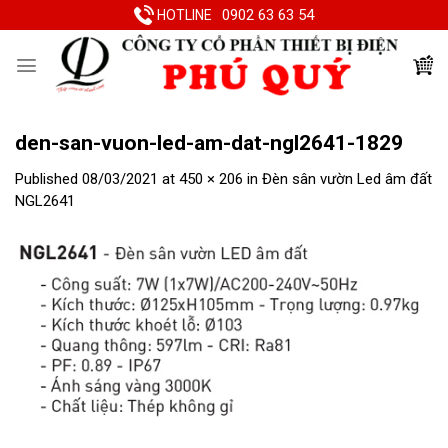
Skip
0902 63 63 54
HOTLINE
to
content
den-san-vuon-led-am-dat-ngl2641-1829
Published
08/03/2021
at
450 × 206
in
Đèn sân vườn Led âm đất
NGL2641