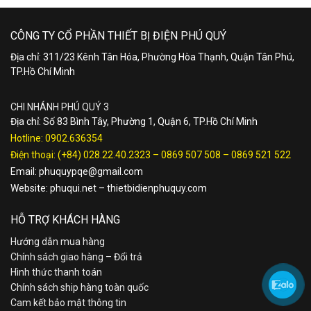
CÔNG TY CỔ PHẦN THIẾT BỊ ĐIỆN PHÚ QUÝ
Địa chỉ: 311/23 Kênh Tân Hóa, Phường Hòa Thạnh, Quận Tân Phú,
TP.Hồ Chí Minh
CHI NHÁNH PHÚ QUÝ 3
Địa chỉ: Số 83 Bình Tây, Phường 1, Quận 6, TP.Hồ Chí Minh
Hotline:
0902.636354
Điện thoại:
(+84) 028.22.40.2323
–
0869 507 508
–
0869 521 522
Email:
phuquypqe@gmail.com
Website:
phuqui.net
–
thietbidienphuquy.com
HỖ TRỢ KHÁCH HÀNG
Hướng dẫn mua hàng
Chính sách giao hàng – Đổi trả
Hình thức thanh toán
Chính sách ship hàng toàn quốc
Cam kết bảo mật thông tin