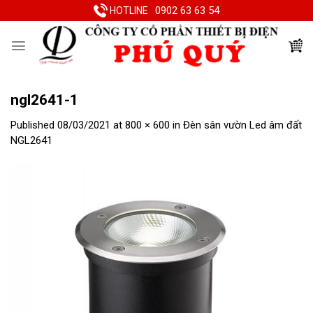
Skip
0902 63 63 54
HOTLINE
to
content
ngl2641-1
Published
08/03/2021
at
800 × 600
in
Đèn sân vườn Led âm đất
NGL2641