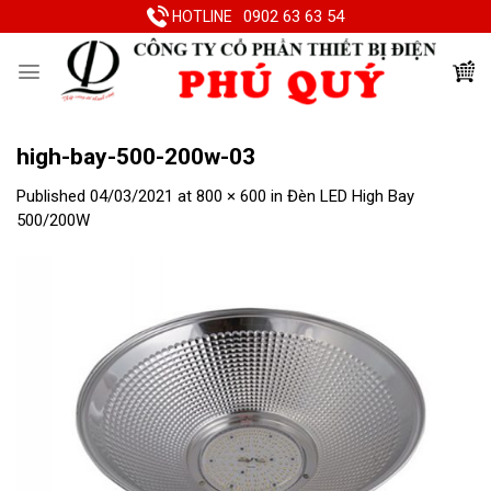
Skip
0902 63 63 54
HOTLINE
to
content
high-bay-500-200w-03
Published
04/03/2021
at
800 × 600
in
Đèn LED High Bay
500/200W