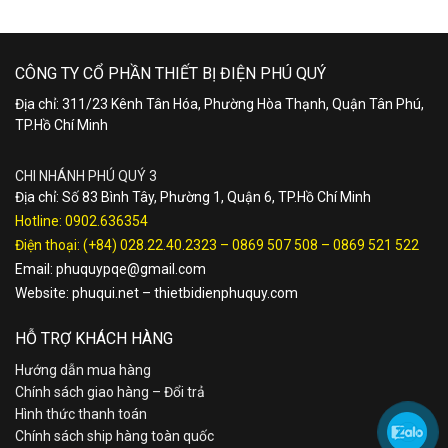
CÔNG TY CỔ PHẦN THIẾT BỊ ĐIỆN PHÚ QUÝ
Địa chỉ: 311/23 Kênh Tân Hóa, Phường Hòa Thạnh, Quận Tân Phú,
TP.Hồ Chí Minh
CHI NHÁNH PHÚ QUÝ 3
Địa chỉ: Số 83 Bình Tây, Phường 1, Quận 6, TP.Hồ Chí Minh
Hotline:
0902.636354
Điện thoại:
(+84) 028.22.40.2323
–
0869 507 508
–
0869 521 522
Email:
phuquypqe@gmail.com
Website:
phuqui.net
–
thietbidienphuquy.com
HỖ TRỢ KHÁCH HÀNG
Hướng dẫn mua hàng
Chính sách giao hàng – Đổi trả
Hình thức thanh toán
Chính sách ship hàng toàn quốc