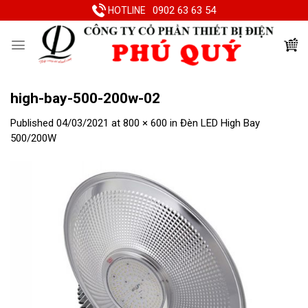
Skip
0902 63 63 54
HOTLINE
to
content
high-bay-500-200w-02
Published
04/03/2021
at
800 × 600
in
Đèn LED High Bay
500/200W