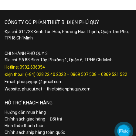
CÔNG TY CỔ PHẦN THIẾT BỊ ĐIỆN PHÚ QUÝ
Địa chỉ: 311/23 Kênh Tân Hóa, Phường Hòa Thạnh, Quận Tân Phú,
TP.Hồ Chí Minh
CHI NHÁNH PHÚ QUÝ 3
Địa chỉ: Số 83 Bình Tây, Phường 1, Quận 6, TP.Hồ Chí Minh
Hotline:
0902.636354
Điện thoại:
(+84) 028.22.40.2323
–
0869 507 508
–
0869 521 522
Email:
phuquypqe@gmail.com
Website:
phuqui.net
–
thietbidienphuquy.com
HỖ TRỢ KHÁCH HÀNG
Hướng dẫn mua hàng
Chính sách giao hàng – Đổi trả
Hình thức thanh toán
Chính sách ship hàng toàn quốc