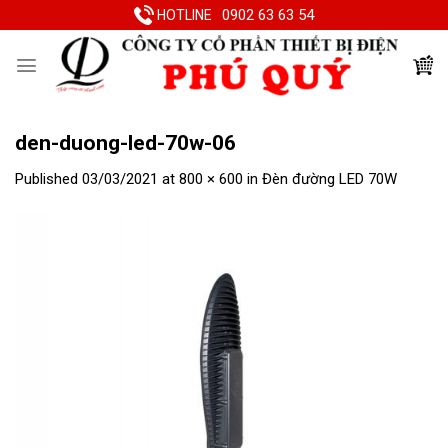
Skip
0902 63 63 54
HOTLINE
to
content
den-duong-led-70w-06
Published
03/03/2021
at
800 × 600
in
Đèn đường LED 70W