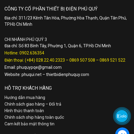
CÔNG TY CỔ PHẦN THIẾT BỊ ĐIỆN PHÚ QUÝ
Địa chỉ: 311/23 Kênh Tân Hóa, Phường Hòa Thạnh, Quận Tân Phú,
TP.Hồ Chí Minh
CHI NHÁNH PHÚ QUÝ 3
Địa chỉ: Số 83 Bình Tây, Phường 1, Quận 6, TP.Hồ Chí Minh
Hotline:
0902.636354
Điện thoại:
(+84) 028.22.40.2323
–
0869 507 508
–
0869 521 522
Email:
phuquypqe@gmail.com
Website:
phuqui.net
–
thietbidienphuquy.com
HỖ TRỢ KHÁCH HÀNG
Hướng dẫn mua hàng
Chính sách giao hàng – Đổi trả
Hình thức thanh toán
Chính sách ship hàng toàn quốc
Cam kết bảo mật thông tin