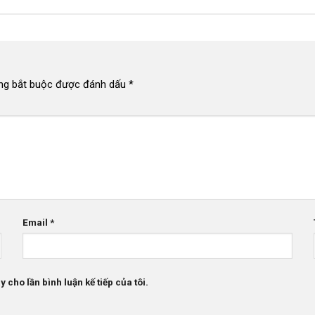
ng bắt buộc được đánh dấu
*
Email
*
 cho lần bình luận kế tiếp của tôi.