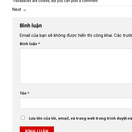
Trackbacks are closed, but you can
post a comment
.
Next
→
Bình luận
Email của bạn sẽ không được hiển thị công khai.
Các trườ
Bình luận
*
Tên
*
Lưu tên của tôi, email, và trang web trong trình duyệt này