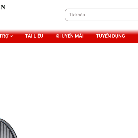
Tìm
kiếm:
 TRỢ
TÀI LIỆU
KHUYẾN MÃI
TUYỂN DỤNG