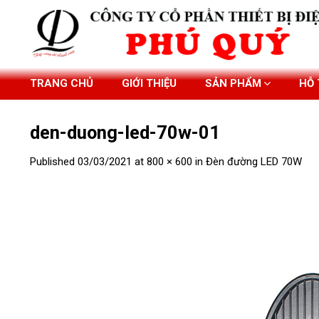
Skip
to
content
TRANG CHỦ
GIỚI THIỆU
SẢN PHẨM
HỖ
den-duong-led-70w-01
Published
03/03/2021
at
800 × 600
in
Đèn đường LED 70W