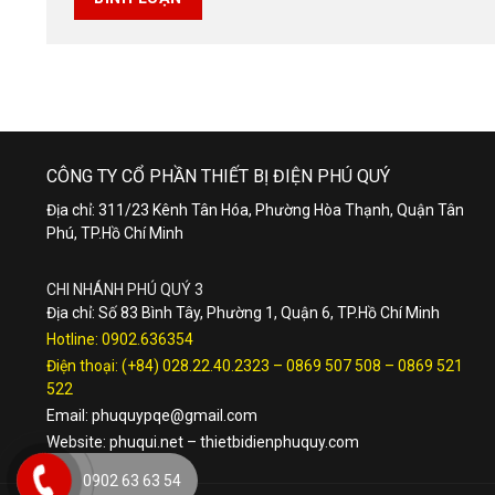
CÔNG TY CỔ PHẦN THIẾT BỊ ĐIỆN PHÚ QUÝ
Địa chỉ: 311/23 Kênh Tân Hóa, Phường Hòa Thạnh, Quận Tân
Phú, TP.Hồ Chí Minh
CHI NHÁNH PHÚ QUÝ 3
Địa chỉ: Số 83 Bình Tây, Phường 1, Quận 6, TP.Hồ Chí Minh
Hotline:
0902.636354
Điện thoại:
(+84) 028.22.40.2323
–
0869 507 508
–
0869 521
522
Email:
phuquypqe@gmail.com
Website:
phuqui.net
–
thietbidienphuquy.com
0902 63 63 54