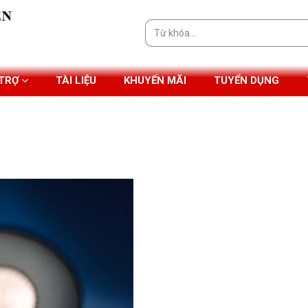
Tìm
kiếm:
 TRỢ
TÀI LIỆU
KHUYẾN MÃI
TUYỂN DỤNG