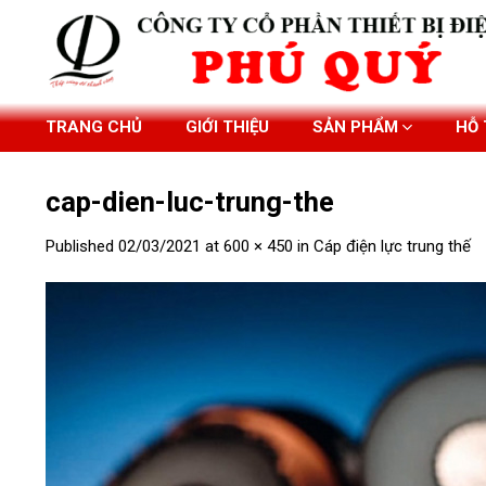
Skip
to
content
TRANG CHỦ
GIỚI THIỆU
SẢN PHẨM
HỖ
cap-dien-luc-trung-the
Published
02/03/2021
at
600 × 450
in
Cáp điện lực trung thế