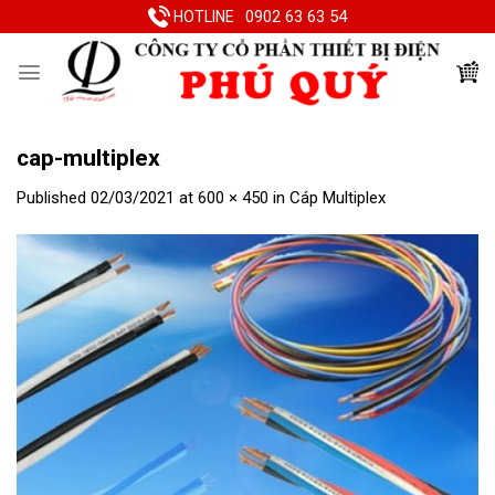
Skip
0902 63 63 54
HOTLINE
to
content
cap-multiplex
Published
02/03/2021
at
600 × 450
in
Cáp Multiplex