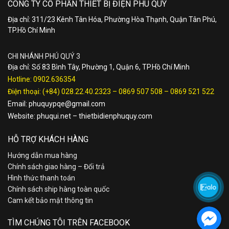
CÔNG TY CỔ PHẦN THIẾT BỊ ĐIỆN PHÚ QUÝ
Địa chỉ: 311/23 Kênh Tân Hóa, Phường Hòa Thạnh, Quận Tân Phú,
TP.Hồ Chí Minh
CHI NHÁNH PHÚ QUÝ 3
Địa chỉ: Số 83 Bình Tây, Phường 1, Quận 6, TP.Hồ Chí Minh
Hotline:
0902.636354
Điện thoại:
(+84) 028.22.40.2323
–
0869 507 508
–
0869 521 522
Email:
phuquypqe@gmail.com
Website:
phuqui.net
–
thietbidienphuquy.com
HỖ TRỢ KHÁCH HÀNG
Hướng dẫn mua hàng
Chính sách giao hàng – Đổi trả
Hình thức thanh toán
Chính sách ship hàng toàn quốc
Cam kết bảo mật thông tin
TÌM CHÚNG TÔI TRÊN FACEBOOK