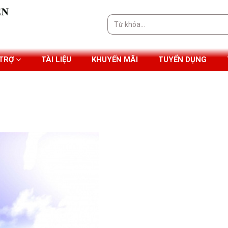
Tìm
kiếm:
 TRỢ
TÀI LIỆU
KHUYẾN MÃI
TUYỂN DỤNG