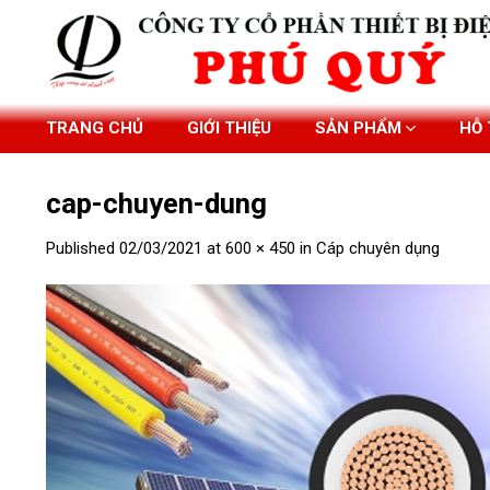
Skip
to
content
TRANG CHỦ
GIỚI THIỆU
SẢN PHẨM
HỖ
cap-chuyen-dung
Published
02/03/2021
at
600 × 450
in
Cáp chuyên dụng