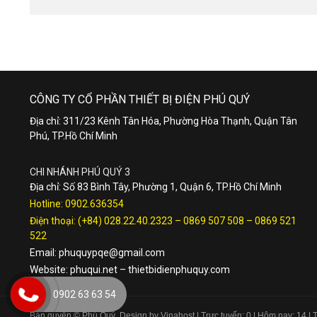
CÔNG TY CỔ PHẦN THIẾT BỊ ĐIỆN PHÚ QUÝ
Địa chỉ: 311/23 Kênh Tân Hóa, Phường Hòa Thạnh, Quận Tân
Phú, TP.Hồ Chí Minh
CHI NHÁNH PHÚ QUÝ 3
Địa chỉ: Số 83 Bình Tây, Phường 1, Quận 6, TP.Hồ Chí Minh
Hotline:
0902.636354
Điện thoại:
(+84) 028.22.40.2323
–
0869 507 508
–
0869 521
522
Email:
phuquypqe@gmail.com
Website:
phuqui.net
–
thietbidienphuquy.com
0902 63 63 54
Bản quyền © Phú Quý. Design by Vinahost
| Trực tuyến: 0 | Hôm nay: 14 |