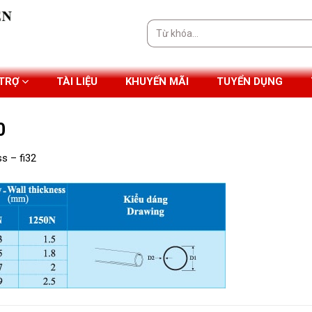
Tìm
kiếm:
 TRỢ
TÀI LIỆU
KHUYẾN MÃI
TUYỂN DỤNG
0
s – fi32