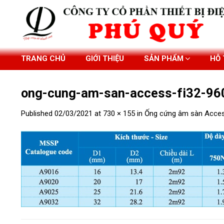
Skip
to
content
TRANG CHỦ
GIỚI THIỆU
SẢN PHẨM
HỖ
ong-cung-am-san-access-fi32-96
Published
02/03/2021
at
730 × 155
in
Ống cứng âm sàn Acces