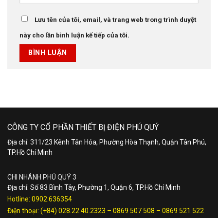
Lưu tên của tôi, email, và trang web trong trình duyệt
này cho lần bình luận kế tiếp của tôi.
CÔNG TY CỔ PHẦN THIẾT BỊ ĐIỆN PHÚ QUÝ
Địa chỉ: 311/23 Kênh Tân Hóa, Phường Hòa Thạnh, Quận Tân Phú,
TP.Hồ Chí Minh
CHI NHÁNH PHÚ QUÝ 3
Địa chỉ: Số 83 Bình Tây, Phường 1, Quận 6, TP.Hồ Chí Minh
Hotline:
0902.636354
Điện thoại:
(+84) 028.22.40.2323
–
0869 507 508
–
0869 521 522