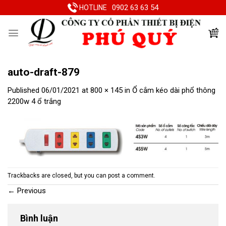
Skip
0902 63 63 54
HOTLINE
to
content
auto-draft-879
Published
06/01/2021
at
800 × 145
in
Ổ cắm kéo dài phổ thông
2200w 4 ổ trắng
Trackbacks are closed, but you can
post a comment
.
←
Previous
Bình luận