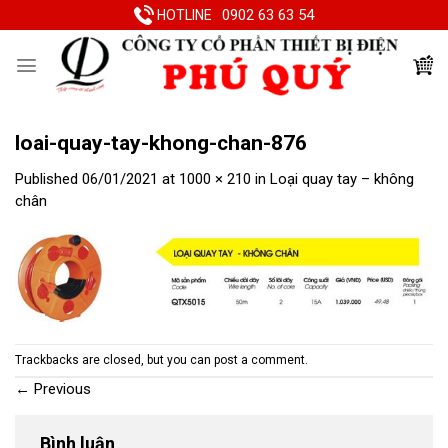
Skip
0902 63 63 54
HOTLINE
to
content
loai-quay-tay-khong-chan-876
Published
06/01/2021
at
1000 × 210
in
Loại quay tay – không
chân
Trackbacks are closed, but you can
post a comment
.
←
Previous
Bình luận