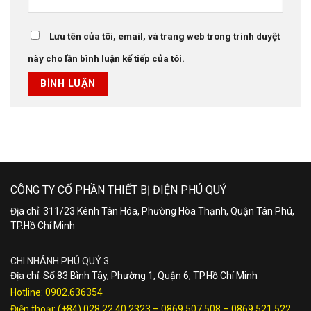
Lưu tên của tôi, email, và trang web trong trình duyệt
này cho lần bình luận kế tiếp của tôi.
CÔNG TY CỔ PHẦN THIẾT BỊ ĐIỆN PHÚ QUÝ
Địa chỉ: 311/23 Kênh Tân Hóa, Phường Hòa Thạnh, Quận Tân Phú,
TP.Hồ Chí Minh
CHI NHÁNH PHÚ QUÝ 3
Địa chỉ: Số 83 Bình Tây, Phường 1, Quận 6, TP.Hồ Chí Minh
Hotline:
0902.636354
Điện thoại:
(+84) 028.22.40.2323
–
0869 507 508
–
0869 521 522