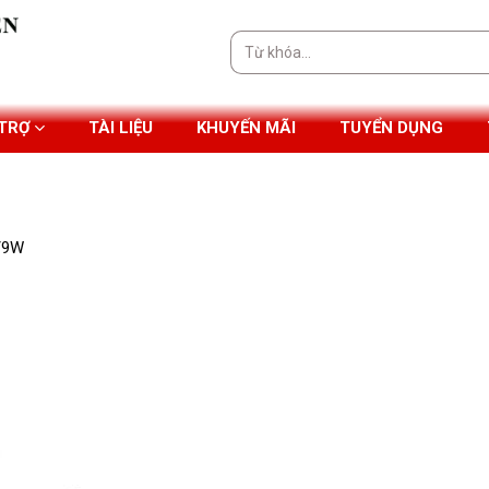
Tìm
kiếm:
 TRỢ
TÀI LIỆU
KHUYẾN MÃI
TUYỂN DỤNG
0/9W