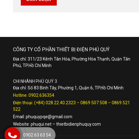
CÔNG TY CỔ PHẦN THIẾT BỊ ĐIỆN PHÚ QUÝ
Địa chỉ: 311/23 Kênh Tân Hóa, Phường Hòa Thạnh, Quận Tân
Phú, TP.Hồ Chí Minh
CHI NHÁNH PHÚ QUÝ 3
Địa chỉ: Số 83 Bình Tây, Phường 1, Quận 6, TP.Hồ Chí Minh
Hotline:
0902.636354
Điện thoại:
(+84) 028.22.40.2323
–
0869 507 508
–
0869 521
522
Email:
phuquypqe@gmail.com
Website:
phuqui.net
–
thietbidienphuquy.com
0902 63 63 54