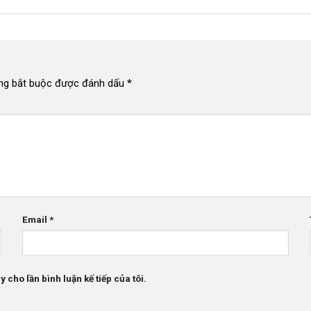
ng bắt buộc được đánh dấu
*
Email
*
 cho lần bình luận kế tiếp của tôi.