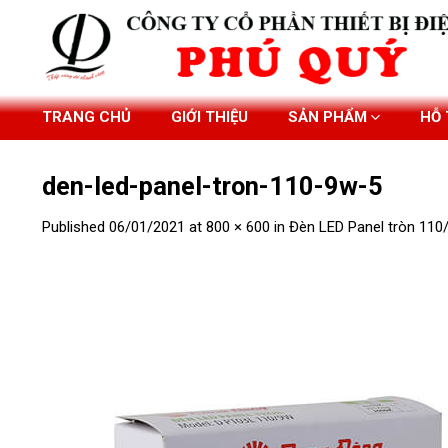
Skip
to
content
TRANG CHỦ
GIỚI THIỆU
SẢN PHẨM
HỖ
den-led-panel-tron-110-9w-5
Published
06/01/2021
at
800 × 600
in
Đèn LED Panel tròn 11