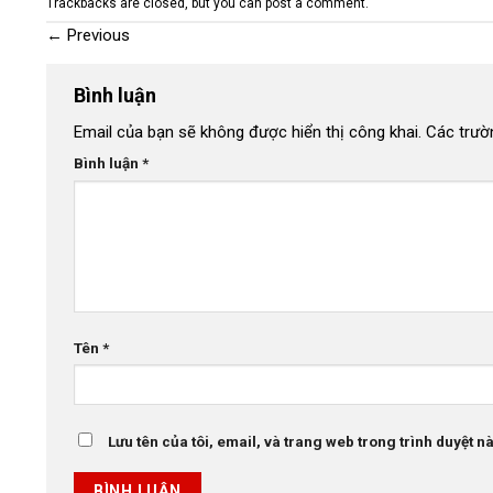
Trackbacks are closed, but you can
post a comment
.
←
Previous
Bình luận
Email của bạn sẽ không được hiển thị công khai.
Các trườ
Bình luận
*
Tên
*
Lưu tên của tôi, email, và trang web trong trình duyệt này