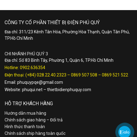
CÔNG TY CỔ PHẦN THIẾT BỊ ĐIỆN PHÚ QUÝ
Địa chỉ: 311/23 Kênh Tân Hóa, Phường Hòa Thạnh, Quận Tân Phú,
TP.Hồ Chí Minh
CHI NHÁNH PHÚ QUÝ 3
Địa chỉ: Số 83 Bình Tây, Phường 1, Quận 6, TP.Hồ Chí Minh
Hotline:
0902.636354
Điện thoại:
(+84) 028.22.40.2323
–
0869 507 508
–
0869 521 522
Email:
phuquypqe@gmail.com
Website:
phuqui.net
–
thietbidienphuquy.com
HỖ TRỢ KHÁCH HÀNG
Hướng dẫn mua hàng
Chính sách giao hàng – Đổi trả
Hình thức thanh toán
Chính sách ship hàng toàn quốc