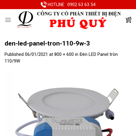
Skip
0902 63 63 54
HOTLINE
to
content
den-led-panel-tron-110-9w-3
Published
06/01/2021
at
800 × 600
in
Đèn LED Panel tròn
110/9W