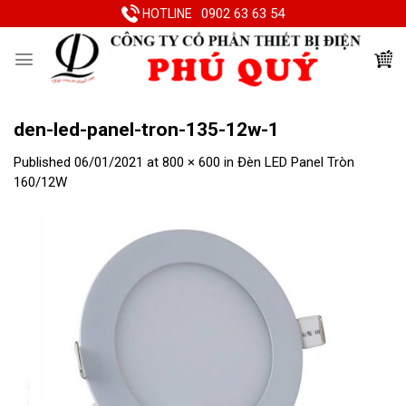
Skip
0902 63 63 54
HOTLINE
to
content
den-led-panel-tron-135-12w-1
Published
06/01/2021
at
800 × 600
in
Đèn LED Panel Tròn
160/12W