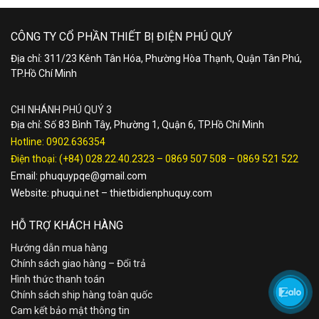
CÔNG TY CỔ PHẦN THIẾT BỊ ĐIỆN PHÚ QUÝ
Địa chỉ: 311/23 Kênh Tân Hóa, Phường Hòa Thạnh, Quận Tân Phú,
TP.Hồ Chí Minh
CHI NHÁNH PHÚ QUÝ 3
Địa chỉ: Số 83 Bình Tây, Phường 1, Quận 6, TP.Hồ Chí Minh
Hotline:
0902.636354
Điện thoại:
(+84) 028.22.40.2323
–
0869 507 508
–
0869 521 522
Email:
phuquypqe@gmail.com
Website:
phuqui.net
–
thietbidienphuquy.com
HỖ TRỢ KHÁCH HÀNG
Hướng dẫn mua hàng
Chính sách giao hàng – Đổi trả
Hình thức thanh toán
Chính sách ship hàng toàn quốc
Cam kết bảo mật thông tin