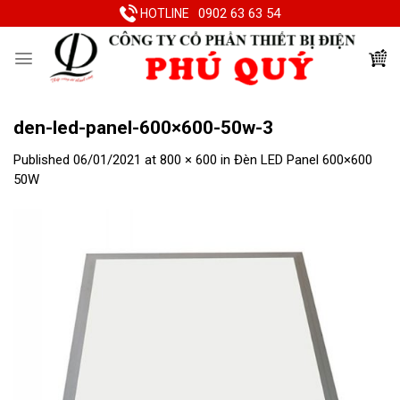
Skip
0902 63 63 54
HOTLINE
to
content
den-led-panel-600×600-50w-3
Published
06/01/2021
at
800 × 600
in
Đèn LED Panel 600×600
50W