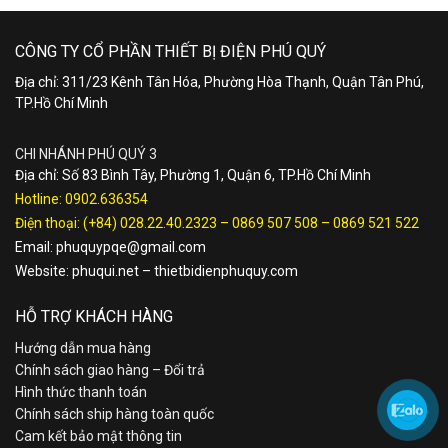
CÔNG TY CỔ PHẦN THIẾT BỊ ĐIỆN PHÚ QUÝ
Địa chỉ: 311/23 Kênh Tân Hóa, Phường Hòa Thạnh, Quận Tân Phú,
TP.Hồ Chí Minh
CHI NHÁNH PHÚ QUÝ 3
Địa chỉ: Số 83 Bình Tây, Phường 1, Quận 6, TP.Hồ Chí Minh
Hotline:
0902.636354
Điện thoại:
(+84) 028.22.40.2323
–
0869 507 508
–
0869 521 522
Email:
phuquypqe@gmail.com
Website:
phuqui.net
–
thietbidienphuquy.com
HỖ TRỢ KHÁCH HÀNG
Hướng dẫn mua hàng
Chính sách giao hàng – Đổi trả
Hình thức thanh toán
Chính sách ship hàng toàn quốc
Cam kết bảo mật thông tin