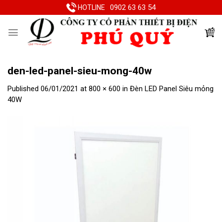
Skip
0902 63 63 54
HOTLINE
to
content
den-led-panel-sieu-mong-40w
Published
06/01/2021
at
800 × 600
in
Đèn LED Panel Siêu mỏng
40W