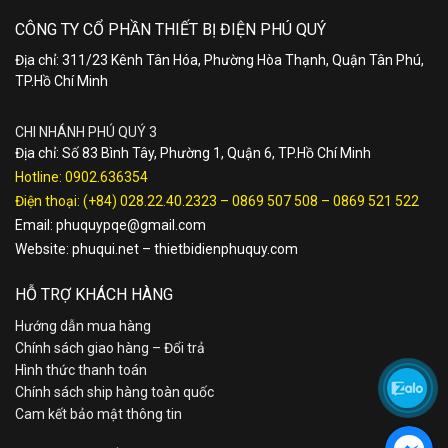
CÔNG TY CỔ PHẦN THIẾT BỊ ĐIỆN PHÚ QUÝ
Địa chỉ: 311/23 Kênh Tân Hóa, Phường Hòa Thạnh, Quận Tân Phú,
TP.Hồ Chí Minh
CHI NHÁNH PHÚ QUÝ 3
Địa chỉ: Số 83 Bình Tây, Phường 1, Quận 6, TP.Hồ Chí Minh
Hotline:
0902.636354
Điện thoại:
(+84) 028.22.40.2323
–
0869 507 508
–
0869 521 522
Email:
phuquypqe@gmail.com
Website:
phuqui.net
–
thietbidienphuquy.com
HỖ TRỢ KHÁCH HÀNG
Hướng dẫn mua hàng
Chính sách giao hàng – Đổi trả
Hình thức thanh toán
Chính sách ship hàng toàn quốc
Cam kết bảo mật thông tin