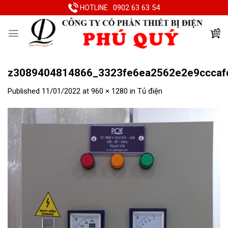
Skip
0902 63 63 54
HOTLINE
to
content
z3089404814866_3323fe6ea2562e2e9cccaf
Published
11/01/2022
at
960 × 1280
in
Tủ điện