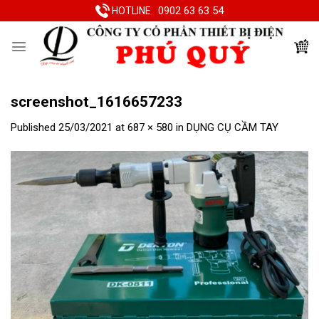
Skip
0902 63 63 54
HOTLINE
to
content
screenshot_1616657233
Published
25/03/2021
at
687 × 580
in
DỤNG CỤ CẦM TAY