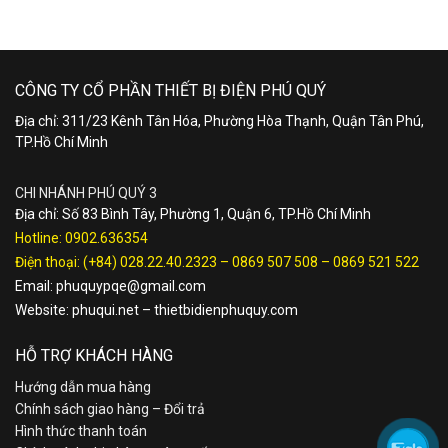
CÔNG TY CỔ PHẦN THIẾT BỊ ĐIỆN PHÚ QUÝ
Địa chỉ: 311/23 Kênh Tân Hóa, Phường Hòa Thạnh, Quận Tân Phú,
TP.Hồ Chí Minh
CHI NHÁNH PHÚ QUÝ 3
Địa chỉ: Số 83 Bình Tây, Phường 1, Quận 6, TP.Hồ Chí Minh
Hotline:
0902.636354
Điện thoại:
(+84) 028.22.40.2323
–
0869 507 508
–
0869 521 522
Email:
phuquypqe@gmail.com
Website:
phuqui.net
–
thietbidienphuquy.com
HỖ TRỢ KHÁCH HÀNG
Hướng dẫn mua hàng
Chính sách giao hàng – Đổi trả
Hình thức thanh toán