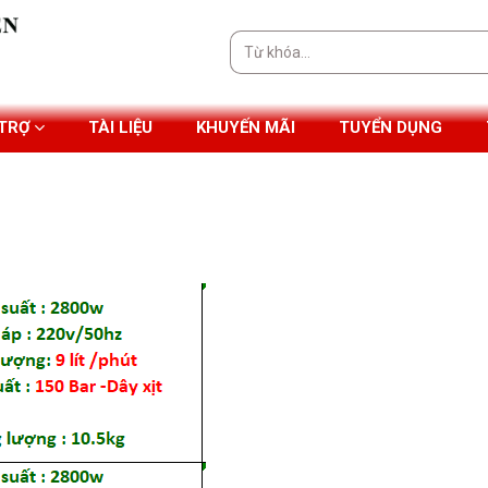
Tìm
kiếm:
 TRỢ
TÀI LIỆU
KHUYẾN MÃI
TUYỂN DỤNG