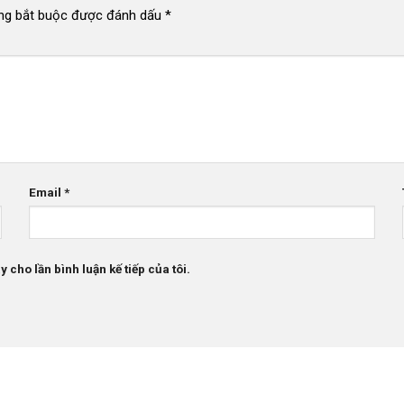
ng bắt buộc được đánh dấu
*
Email
*
 cho lần bình luận kế tiếp của tôi.