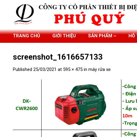
Skip
to
content
TRANG CHỦ
GIỚI THIỆU
SẢN PHẨM
HỖ
screenshot_1616657133
Published
25/03/2021
at
595 × 475
in
máy rửa xe