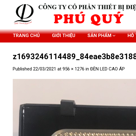
Skip
to
content
TRANG CHỦ
GIỚI THIỆU
SẢN PHẨM
HỖ
z1693246114489_84eae3b8e318
Published
22/03/2021
at
956 × 1276
in
ĐÈN LED CAO ÁP