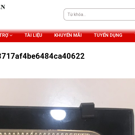
Tìm
kiếm:
 TRỢ
TÀI LIỆU
KHUYẾN MÃI
TUYỂN DỤNG
8717af4be6484ca40622