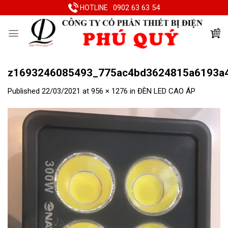
Skip
0902 63 63 54
HOTLINE
to
content
z1693246085493_775ac4bd3624815a6193a4
Published
22/03/2021
at
956 × 1276
in
ĐÈN LED CAO ÁP