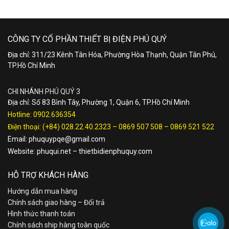
CÔNG TY CỔ PHẦN THIẾT BỊ ĐIỆN PHÚ QUÝ
Địa chỉ: 311/23 Kênh Tân Hóa, Phường Hòa Thạnh, Quận Tân Phú,
TP.Hồ Chí Minh
CHI NHÁNH PHÚ QUÝ 3
Địa chỉ: Số 83 Bình Tây, Phường 1, Quận 6, TP.Hồ Chí Minh
Hotline:
0902.636354
Điện thoại:
(+84) 028.22.40.2323
–
0869 507 508
–
0869 521 522
Email:
phuquypqe@gmail.com
Website:
phuqui.net
–
thietbidienphuquy.com
HỖ TRỢ KHÁCH HÀNG
Hướng dẫn mua hàng
Chính sách giao hàng – Đổi trả
Hình thức thanh toán
Chính sách ship hàng toàn quốc