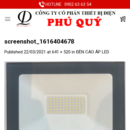
Skip
0902 63 63 54
HOTLINE
to
content
screenshot_1616404678
Published
22/03/2021
at
641 × 520
in
ĐÈN CAO ÁP LED