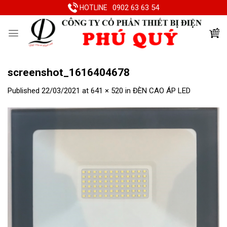
Skip
0902 63 63 54
HOTLINE
to
content
screenshot_1616404678
Published
22/03/2021
at
641 × 520
in
ĐÈN CAO ÁP LED