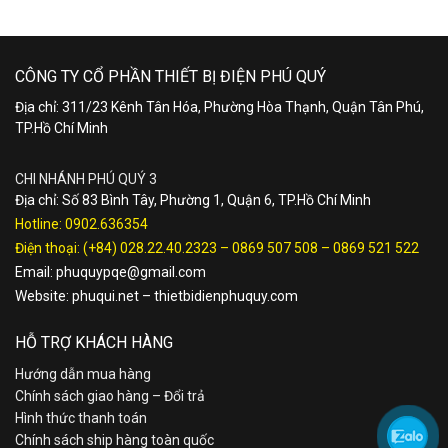
CÔNG TY CỔ PHẦN THIẾT BỊ ĐIỆN PHÚ QUÝ
Địa chỉ: 311/23 Kênh Tân Hóa, Phường Hòa Thạnh, Quận Tân Phú,
TP.Hồ Chí Minh
CHI NHÁNH PHÚ QUÝ 3
Địa chỉ: Số 83 Bình Tây, Phường 1, Quận 6, TP.Hồ Chí Minh
Hotline:
0902.636354
Điện thoại:
(+84) 028.22.40.2323
–
0869 507 508
–
0869 521 522
Email:
phuquypqe@gmail.com
Website:
phuqui.net
–
thietbidienphuquy.com
HỖ TRỢ KHÁCH HÀNG
Hướng dẫn mua hàng
Chính sách giao hàng – Đổi trả
Hình thức thanh toán
Chính sách ship hàng toàn quốc