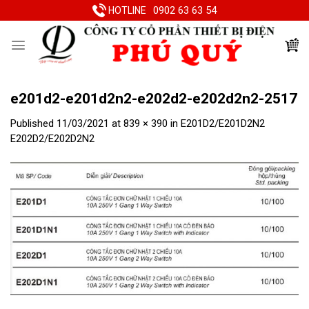
Skip
0902 63 63 54
HOTLINE
to
content
e201d2-e201d2n2-e202d2-e202d2n2-2517
Published
11/03/2021
at
839 × 390
in
E201D2/E201D2N2
E202D2/E202D2N2