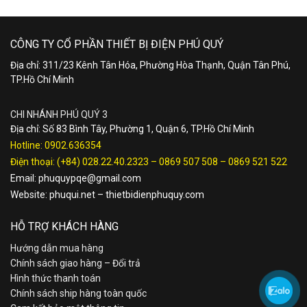
CÔNG TY CỔ PHẦN THIẾT BỊ ĐIỆN PHÚ QUÝ
Địa chỉ: 311/23 Kênh Tân Hóa, Phường Hòa Thạnh, Quận Tân Phú,
TP.Hồ Chí Minh
CHI NHÁNH PHÚ QUÝ 3
Địa chỉ: Số 83 Bình Tây, Phường 1, Quận 6, TP.Hồ Chí Minh
Hotline:
0902.636354
Điện thoại:
(+84) 028.22.40.2323
–
0869 507 508
–
0869 521 522
Email:
phuquypqe@gmail.com
Website:
phuqui.net
–
thietbidienphuquy.com
HỖ TRỢ KHÁCH HÀNG
Hướng dẫn mua hàng
Chính sách giao hàng – Đổi trả
Hình thức thanh toán
Chính sách ship hàng toàn quốc