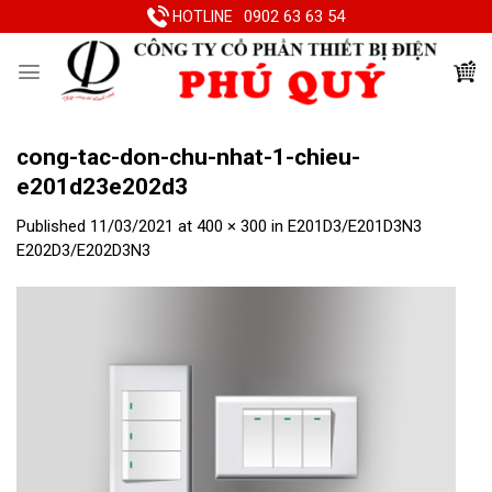
Skip
0902 63 63 54
HOTLINE
to
content
cong-tac-don-chu-nhat-1-chieu-
e201d23e202d3
Published
11/03/2021
at
400 × 300
in
E201D3/E201D3N3
E202D3/E202D3N3