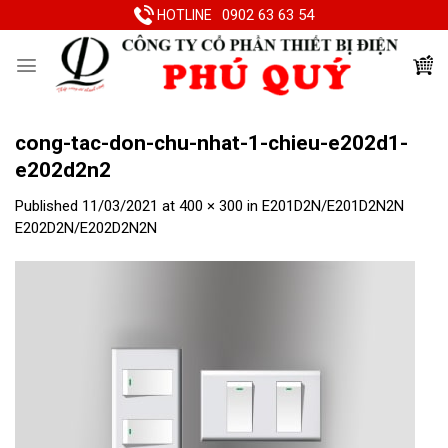
Skip
0902 63 63 54
HOTLINE
to
content
cong-tac-don-chu-nhat-1-chieu-e202d1-
e202d2n2
Published
11/03/2021
at
400 × 300
in
E201D2N/E201D2N2N
E202D2N/E202D2N2N