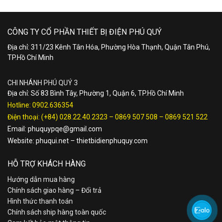
CÔNG TY CỔ PHẦN THIẾT BỊ ĐIỆN PHÚ QUÝ
Địa chỉ: 311/23 Kênh Tân Hóa, Phường Hòa Thạnh, Quận Tân Phú,
TP.Hồ Chí Minh
CHI NHÁNH PHÚ QUÝ 3
Địa chỉ: Số 83 Bình Tây, Phường 1, Quận 6, TP.Hồ Chí Minh
Hotline:
0902.636354
Điện thoại:
(+84) 028.22.40.2323
–
0869 507 508
–
0869 521 522
Email:
phuquypqe@gmail.com
Website:
phuqui.net
–
thietbidienphuquy.com
HỖ TRỢ KHÁCH HÀNG
Hướng dẫn mua hàng
Chính sách giao hàng – Đổi trả
Hình thức thanh toán
Chính sách ship hàng toàn quốc