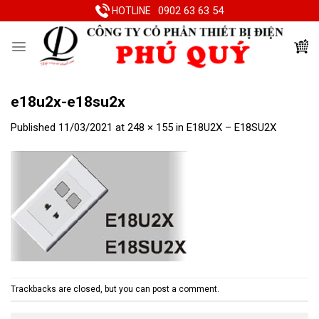
Skip
0902 63 63 54
HOTLINE
to
content
e18u2x-e18su2x
Published
11/03/2021
at
248 × 155
in
E18U2X – E18SU2X
Trackbacks are closed, but you can
post a comment
.