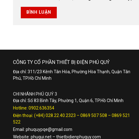
CÔNG TY CỔ PHẦN THIẾT BỊ ĐIỆN PHÚ QUÝ
Địa chỉ: 311/23 Kênh Tân Hóa, Phường Hòa Thạnh, Quận Tân
Phú, TP.Hồ Chí Minh
CHI NHÁNH PHÚ QUÝ 3
Địa chỉ: Số 83 Bình Tây, Phường 1, Quận 6, TP.Hồ Chí Minh
Hotline:
0902.636354
Điện thoại:
(+84) 028.22.40.2323
–
0869 507 508
–
0869 521
522
Email:
phuquypqe@gmail.com
Website:
phuqui.net
–
thietbidienphuquy.com