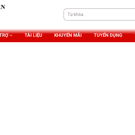
Tìm
kiếm:
 TRỢ
TÀI LIỆU
KHUYẾN MÃI
TUYỂN DỤNG