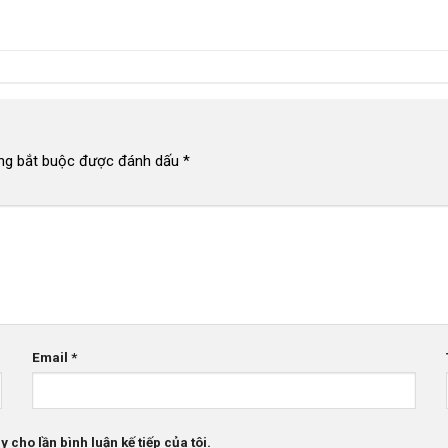
ng bắt buộc được đánh dấu
*
Email
*
 cho lần bình luận kế tiếp của tôi.