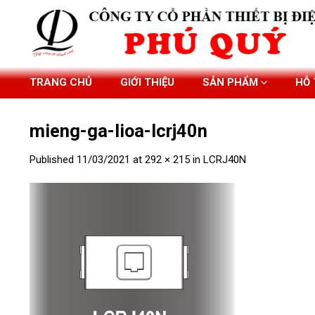
Skip
to
content
TRANG CHỦ
GIỚI THIỆU
SẢN PHẨM
HỖ
mieng-ga-lioa-lcrj40n
Published
11/03/2021
at
292 × 215
in
LCRJ40N