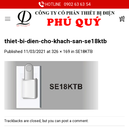
Skip
0902 63 63 54
HOTLINE
to
content
thiet-bi-dien-cho-khach-san-se18ktb
Published
11/03/2021
at
326 × 169
in
SE18KTB
Trackbacks are closed, but you can
post a comment
.