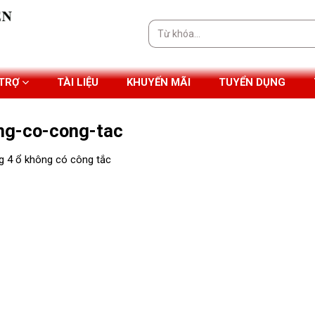
Tìm
kiếm:
 TRỢ
TÀI LIỆU
KHUYẾN MÃI
TUYỂN DỤNG
ng-co-cong-tac
g 4 ổ không có công tắc