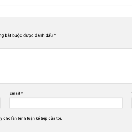
ng bắt buộc được đánh dấu
*
Email
*
 cho lần bình luận kế tiếp của tôi.