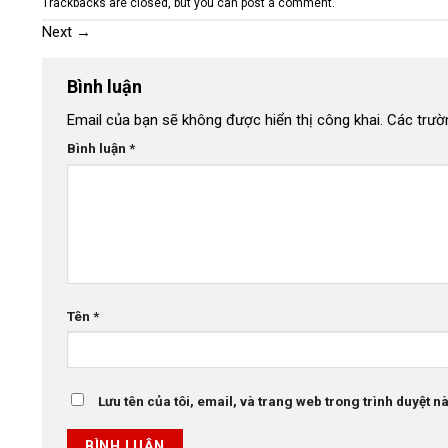
Trackbacks are closed, but you can
post a comment
.
Next
→
Bình luận
Email của bạn sẽ không được hiển thị công khai.
Các trườ
Bình luận
*
Tên
*
Lưu tên của tôi, email, và trang web trong trình duyệt này