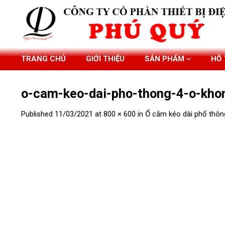
Skip
to
content
TRANG CHỦ
GIỚI THIỆU
SẢN PHẨM
HỖ
o-cam-keo-dai-pho-thong-4-o-kho
Published
11/03/2021
at
800 × 600
in
Ổ cắm kéo dài phổ thôn