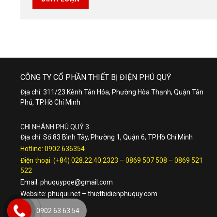
CÔNG TY CỔ PHẦN THIẾT BỊ ĐIỆN PHÚ QUÝ
Địa chỉ: 311/23 Kênh Tân Hóa, Phường Hòa Thạnh, Quận Tân
Phú, TP.Hồ Chí Minh
CHI NHÁNH PHÚ QUÝ 3
Địa chỉ: Số 83 Bình Tây, Phường 1, Quận 6, TP.Hồ Chí Minh
Hotline:
0902.636354
Điện thoại:
(+84) 028.22.40.2323
–
0869 507 508
–
0869 521
522
Email:
phuquypqe@gmail.com
Website:
phuqui.net
–
thietbidienphuquy.com
0902 63 63 54