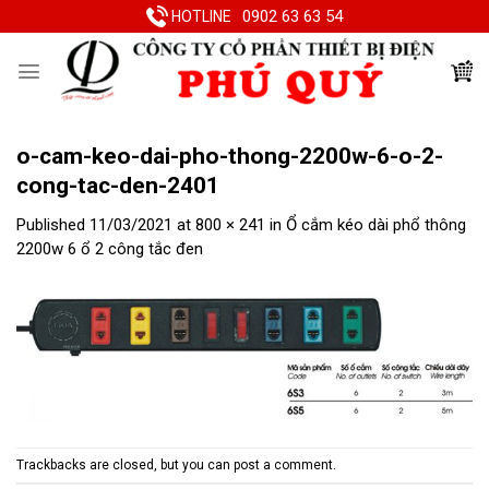
Skip
0902 63 63 54
HOTLINE
to
content
o-cam-keo-dai-pho-thong-2200w-6-o-2-
cong-tac-den-2401
Published
11/03/2021
at
800 × 241
in
Ổ cắm kéo dài phổ thông
2200w 6 ổ 2 công tắc đen
Trackbacks are closed, but you can
post a comment
.