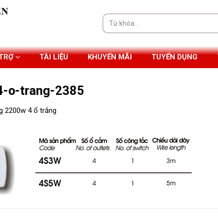
Tìm
kiếm:
 TRỢ
TÀI LIỆU
KHUYẾN MÃI
TUYỂN DỤNG
4-o-trang-2385
g 2200w 4 ổ trắng