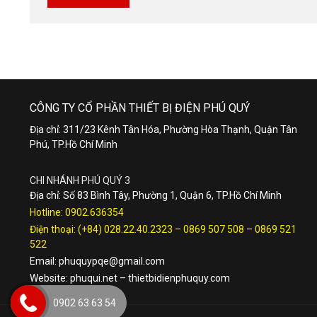
CÔNG TY CỔ PHẦN THIẾT BỊ ĐIỆN PHÚ QUÝ
Địa chỉ: 311/23 Kênh Tân Hóa, Phường Hòa Thạnh, Quận Tân
Phú, TP.Hồ Chí Minh
CHI NHÁNH PHÚ QUÝ 3
Địa chỉ: Số 83 Bình Tây, Phường 1, Quận 6, TP.Hồ Chí Minh
Hotline:
0902.636354
Điện thoại:
(+84) 028.22.40.2323
–
0869 507 508
–
0869 521
522
Email:
phuquypqe@gmail.com
Website:
phuqui.net
–
thietbidienphuquy.com
0902 63 63 54