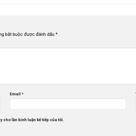
ng bắt buộc được đánh dấu
*
Email
*
 cho lần bình luận kế tiếp của tôi.