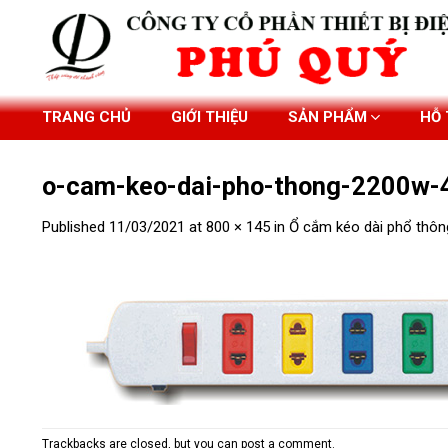
Skip
to
content
TRANG CHỦ
GIỚI THIỆU
SẢN PHẨM
HỖ
o-cam-keo-dai-pho-thong-2200w-
Published
11/03/2021
at
800 × 145
in
Ổ cắm kéo dài phổ thôn
Trackbacks are closed, but you can
post a comment
.