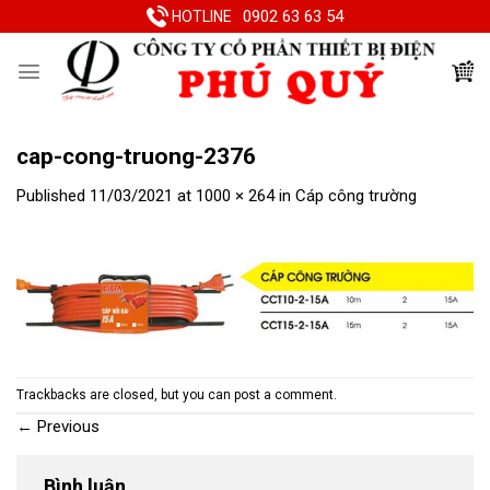
Skip
0902 63 63 54
HOTLINE
to
content
cap-cong-truong-2376
Published
11/03/2021
at
1000 × 264
in
Cáp công trường
Trackbacks are closed, but you can
post a comment
.
←
Previous
Bình luận