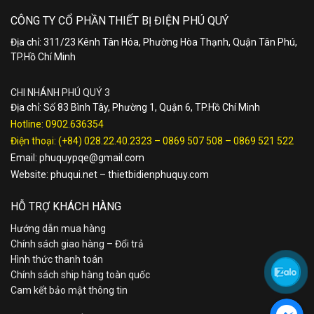
CÔNG TY CỔ PHẦN THIẾT BỊ ĐIỆN PHÚ QUÝ
Địa chỉ: 311/23 Kênh Tân Hóa, Phường Hòa Thạnh, Quận Tân Phú,
TP.Hồ Chí Minh
CHI NHÁNH PHÚ QUÝ 3
Địa chỉ: Số 83 Bình Tây, Phường 1, Quận 6, TP.Hồ Chí Minh
Hotline:
0902.636354
Điện thoại:
(+84) 028.22.40.2323
–
0869 507 508
–
0869 521 522
Email:
phuquypqe@gmail.com
Website:
phuqui.net
–
thietbidienphuquy.com
HỖ TRỢ KHÁCH HÀNG
Hướng dẫn mua hàng
Chính sách giao hàng – Đổi trả
Hình thức thanh toán
Chính sách ship hàng toàn quốc
Cam kết bảo mật thông tin