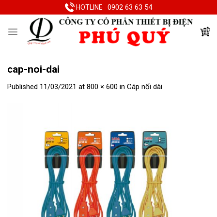
Skip
0902 63 63 54
HOTLINE
to
content
cap-noi-dai
Published
11/03/2021
at
800 × 600
in
Cáp nối dài