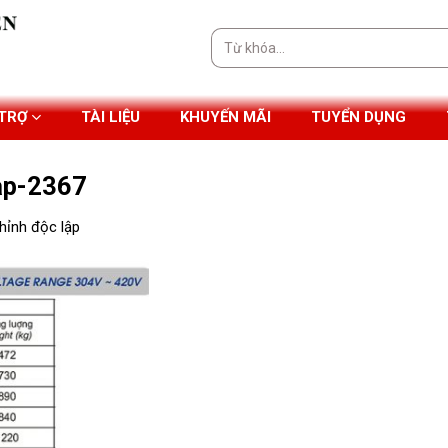
Tìm
kiếm:
 TRỢ
TÀI LIỆU
KHUYẾN MÃI
TUYỂN DỤNG
ap-2367
hỉnh độc lập