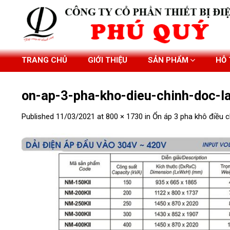
Skip
to
content
TRANG CHỦ
GIỚI THIỆU
SẢN PHẨM
HỖ
on-ap-3-pha-kho-dieu-chinh-doc-l
Published
11/03/2021
at
800 × 1730
in
Ổn áp 3 pha khô điều c