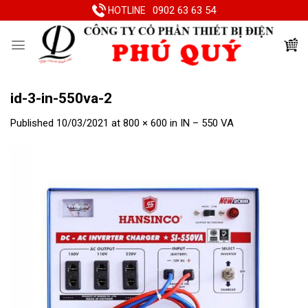
Skip
0902 63 63 54
HOTLINE
to
content
id-3-in-550va-2
Published
10/03/2021
at
800 × 600
in
IN – 550 VA