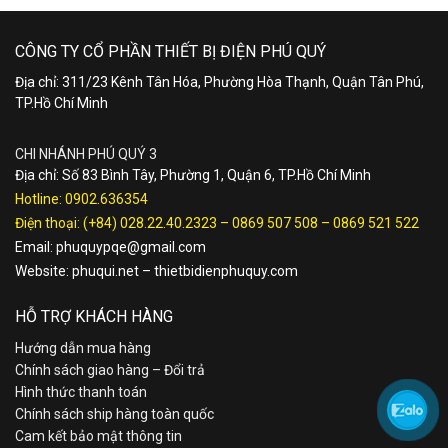
CÔNG TY CỔ PHẦN THIẾT BỊ ĐIỆN PHÚ QUÝ
Địa chỉ: 311/23 Kênh Tân Hóa, Phường Hòa Thạnh, Quận Tân Phú,
TP.Hồ Chí Minh
CHI NHÁNH PHÚ QUÝ 3
Địa chỉ: Số 83 Bình Tây, Phường 1, Quận 6, TP.Hồ Chí Minh
Hotline:
0902.636354
Điện thoại:
(+84) 028.22.40.2323
–
0869 507 508
–
0869 521 522
Email:
phuquypqe@gmail.com
Website:
phuqui.net
–
thietbidienphuquy.com
HỖ TRỢ KHÁCH HÀNG
Hướng dẫn mua hàng
Chính sách giao hàng – Đổi trả
Hình thức thanh toán
Chính sách ship hàng toàn quốc
Cam kết bảo mật thông tin