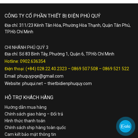
CÔNG TY CỔ PHẦN THIẾT BỊ ĐIỆN PHÚ QUÝ
Địa chỉ: 311/23 Kênh Tân Hóa, Phường Hòa Thạnh, Quận Tân Phú,
TP.Hồ Chí Minh
CHI NHÁNH PHÚ QUÝ 3
Địa chỉ: Số 83 Bình Tây, Phường 1, Quận 6, TP.Hồ Chí Minh
Hotline:
0902.636354
Điện thoại:
(+84) 028.22.40.2323
–
0869 507 508
–
0869 521 522
Email:
phuquypqe@gmail.com
Website:
phuqui.net
–
thietbidienphuquy.com
HỖ TRỢ KHÁCH HÀNG
Hướng dẫn mua hàng
Chính sách giao hàng – Đổi trả
Hình thức thanh toán
Chính sách ship hàng toàn quốc
Cam kết bảo mật thông tin