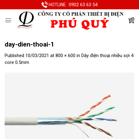
Skip
0902 63 63 54
HOTLINE
to
content
day-dien-thoai-1
Published
10/03/2021
at
800 × 600
in
Dây điện thoại nhiều sợi 4
core 0.5mm