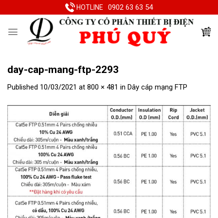
Skip
0902 63 63 54
HOTLINE
to
content
day-cap-mang-ftp-2293
Published
10/03/2021
at
800 × 481
in
Dây cáp mạng FTP