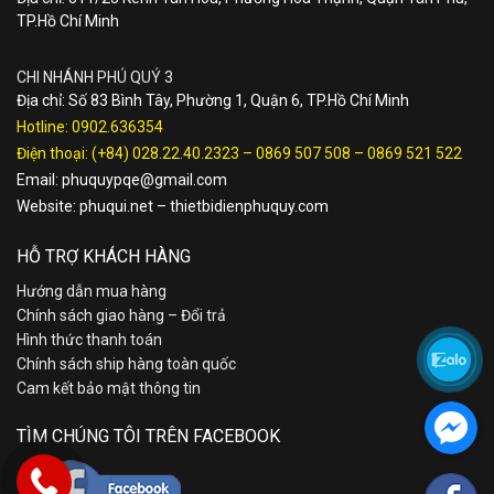
TP.Hồ Chí Minh
CHI NHÁNH PHÚ QUÝ 3
Địa chỉ: Số 83 Bình Tây, Phường 1, Quận 6, TP.Hồ Chí Minh
Hotline:
0902.636354
Điện thoại:
(+84) 028.22.40.2323
–
0869 507 508
–
0869 521 522
Email:
phuquypqe@gmail.com
Website:
phuqui.net
–
thietbidienphuquy.com
HỖ TRỢ KHÁCH HÀNG
Hướng dẫn mua hàng
Chính sách giao hàng – Đổi trả
Hình thức thanh toán
Chính sách ship hàng toàn quốc
Cam kết bảo mật thông tin
TÌM CHÚNG TÔI TRÊN FACEBOOK