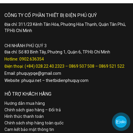
CÔNG TY CỔ PHẦN THIẾT BỊ ĐIỆN PHÚ QUÝ
Địa chỉ: 311/23 Kênh Tân Hóa, Phường Hòa Thạnh, Quận Tân Phú,
TP.Hồ Chí Minh
CHI NHÁNH PHÚ QUÝ 3
Địa chỉ: Số 83 Bình Tây, Phường 1, Quận 6, TP.Hồ Chí Minh
Hotline:
0902.636354
Điện thoại:
(+84) 028.22.40.2323
–
0869 507 508
–
0869 521 522
Email:
phuquypqe@gmail.com
Website:
phuqui.net
–
thietbidienphuquy.com
HỖ TRỢ KHÁCH HÀNG
Hướng dẫn mua hàng
Chính sách giao hàng – Đổi trả
Hình thức thanh toán
Chính sách ship hàng toàn quốc
Cam kết bảo mật thông tin