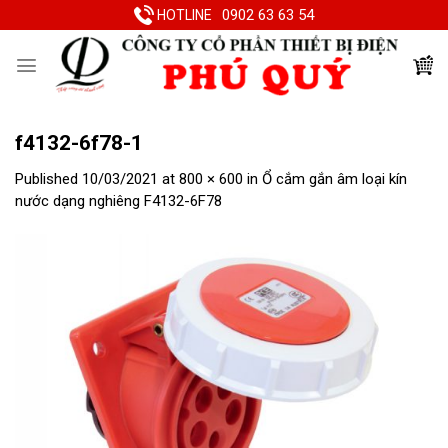
Skip
0902 63 63 54
HOTLINE
to
content
f4132-6f78-1
Published
10/03/2021
at
800 × 600
in
Ổ cắm gắn âm loại kín
nước dạng nghiêng F4132-6F78