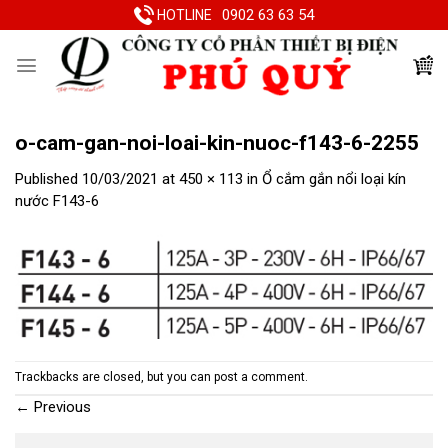
Skip
0902 63 63 54
HOTLINE
to
content
o-cam-gan-noi-loai-kin-nuoc-f143-6-2255
Published
10/03/2021
at
450 × 113
in
Ổ cắm gắn nổi loại kín
nước F143-6
Trackbacks are closed, but you can
post a comment
.
←
Previous