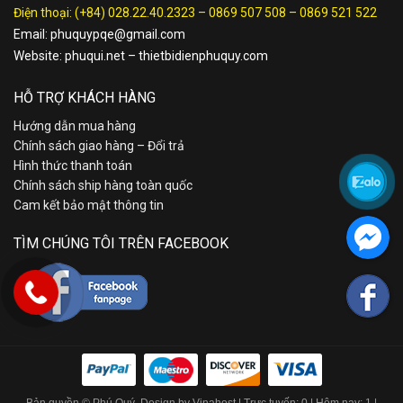
Điện thoại:
(+84) 028.22.40.2323
–
0869 507 508
–
0869 521 522
Email:
phuquypqe@gmail.com
Website:
phuqui.net
–
thietbidienphuquy.com
HỖ TRỢ KHÁCH HÀNG
Hướng dẫn mua hàng
Chính sách giao hàng – Đổi trả
Hình thức thanh toán
Chính sách ship hàng toàn quốc
Cam kết bảo mật thông tin
TÌM CHÚNG TÔI TRÊN FACEBOOK
Bản quyền © Phú Quý. Design by Vinahost
| Trực tuyến: 0 | Hôm nay: 1 |