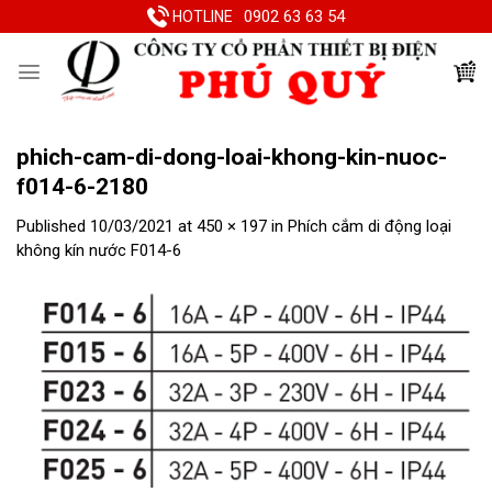
Skip
0902 63 63 54
HOTLINE
to
content
phich-cam-di-dong-loai-khong-kin-nuoc-
f014-6-2180
Published
10/03/2021
at
450 × 197
in
Phích cắm di động loại
không kín nước F014-6