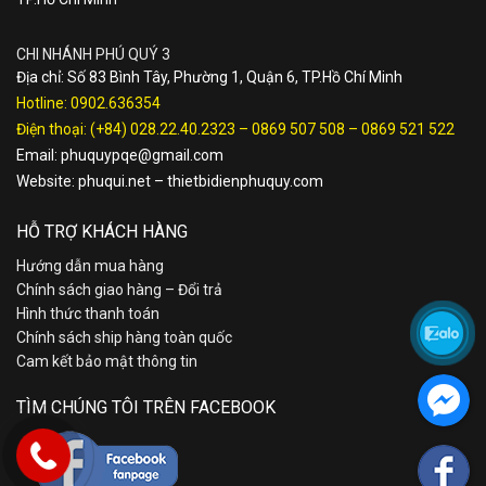
CHI NHÁNH PHÚ QUÝ 3
Địa chỉ: Số 83 Bình Tây, Phường 1, Quận 6, TP.Hồ Chí Minh
Hotline:
0902.636354
Điện thoại:
(+84) 028.22.40.2323
–
0869 507 508
–
0869 521 522
Email:
phuquypqe@gmail.com
Website:
phuqui.net
–
thietbidienphuquy.com
HỖ TRỢ KHÁCH HÀNG
Hướng dẫn mua hàng
Chính sách giao hàng – Đổi trả
Hình thức thanh toán
Chính sách ship hàng toàn quốc
Cam kết bảo mật thông tin
TÌM CHÚNG TÔI TRÊN FACEBOOK