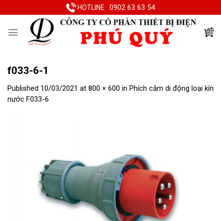
Skip
0902 63 63 54
HOTLINE
to
content
f033-6-1
Published
10/03/2021
at
800 × 600
in
Phích cắm di động loại kín
nước F033-6