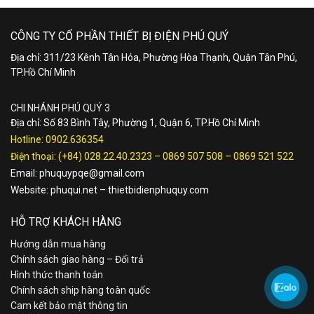
CÔNG TY CỔ PHẦN THIẾT BỊ ĐIỆN PHÚ QUÝ
Địa chỉ: 311/23 Kênh Tân Hóa, Phường Hòa Thạnh, Quận Tân Phú,
TP.Hồ Chí Minh
CHI NHÁNH PHÚ QUÝ 3
Địa chỉ: Số 83 Bình Tây, Phường 1, Quận 6, TP.Hồ Chí Minh
Hotline:
0902.636354
Điện thoại:
(+84) 028.22.40.2323
–
0869 507 508
–
0869 521 522
Email:
phuquypqe@gmail.com
Website:
phuqui.net
–
thietbidienphuquy.com
HỖ TRỢ KHÁCH HÀNG
Hướng dẫn mua hàng
Chính sách giao hàng – Đổi trả
Hình thức thanh toán
Chính sách ship hàng toàn quốc
Cam kết bảo mật thông tin