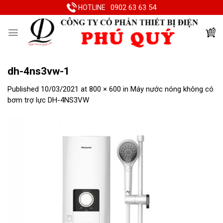
Skip
0902 63 63 54
HOTLINE
to
content
dh-4ns3vw-1
Published
10/03/2021
at
800 × 600
in
Máy nước nóng không có
bơm trợ lực DH-4NS3VW