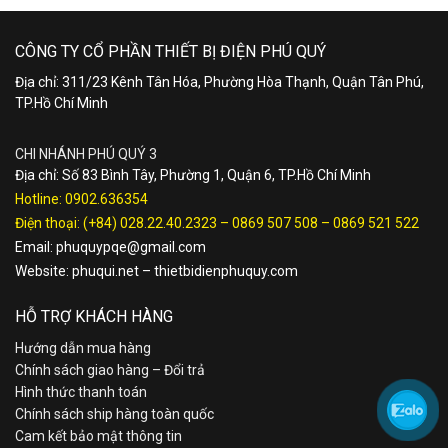
CÔNG TY CỔ PHẦN THIẾT BỊ ĐIỆN PHÚ QUÝ
Địa chỉ: 311/23 Kênh Tân Hóa, Phường Hòa Thạnh, Quận Tân Phú,
TP.Hồ Chí Minh
CHI NHÁNH PHÚ QUÝ 3
Địa chỉ: Số 83 Bình Tây, Phường 1, Quận 6, TP.Hồ Chí Minh
Hotline:
0902.636354
Điện thoại:
(+84) 028.22.40.2323
–
0869 507 508
–
0869 521 522
Email:
phuquypqe@gmail.com
Website:
phuqui.net
–
thietbidienphuquy.com
HỖ TRỢ KHÁCH HÀNG
Hướng dẫn mua hàng
Chính sách giao hàng – Đổi trả
Hình thức thanh toán
Chính sách ship hàng toàn quốc
Cam kết bảo mật thông tin