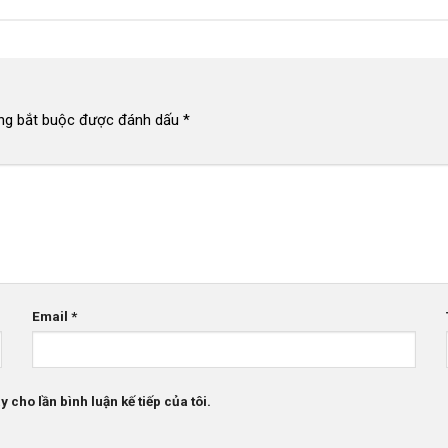
ng bắt buộc được đánh dấu
*
Email
*
 cho lần bình luận kế tiếp của tôi.