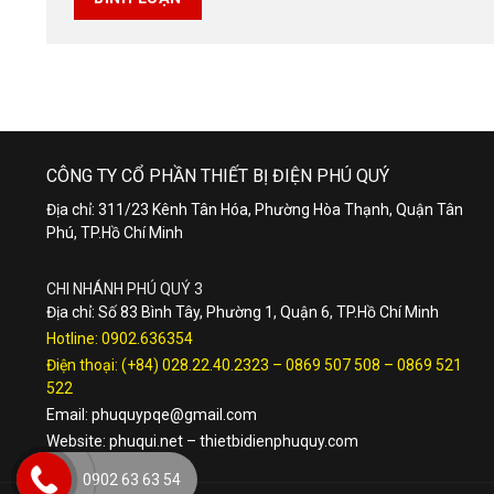
CÔNG TY CỔ PHẦN THIẾT BỊ ĐIỆN PHÚ QUÝ
Địa chỉ: 311/23 Kênh Tân Hóa, Phường Hòa Thạnh, Quận Tân
Phú, TP.Hồ Chí Minh
CHI NHÁNH PHÚ QUÝ 3
Địa chỉ: Số 83 Bình Tây, Phường 1, Quận 6, TP.Hồ Chí Minh
Hotline:
0902.636354
Điện thoại:
(+84) 028.22.40.2323
–
0869 507 508
–
0869 521
522
Email:
phuquypqe@gmail.com
Website:
phuqui.net
–
thietbidienphuquy.com
0902 63 63 54