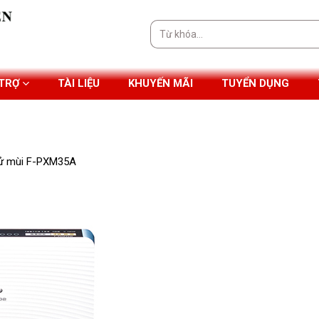
Tìm
kiếm:
 TRỢ
TÀI LIỆU
KHUYẾN MÃI
TUYỂN DỤNG
hử mùi F-PXM35A