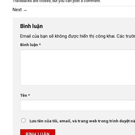
Trackbacks are closed, but you can
post a comment
.
Next
→
Bình luận
Email của bạn sẽ không được hiển thị công khai.
Các trườ
Bình luận
*
Tên
*
Lưu tên của tôi, email, và trang web trong trình duyệt này