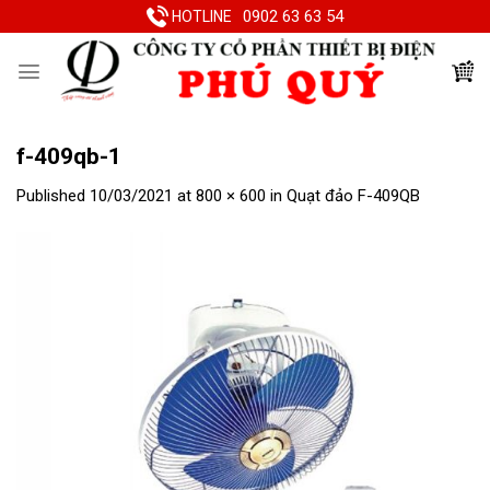
Skip
0902 63 63 54
HOTLINE
to
content
f-409qb-1
Published
10/03/2021
at
800 × 600
in
Quạt đảo F-409QB