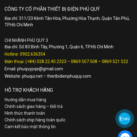
CÔNG TY CỔ PHẦN THIẾT BỊ ĐIỆN PHÚ QUÝ
Địa chỉ: 311/23 Kênh Tân Hóa, Phường Hòa Thạnh, Quận Tân Phú,
TP.Hồ Chí Minh
CHI NHÁNH PHÚ QUÝ 3
Địa chỉ: Số 83 Bình Tây, Phường 1, Quận 6, TP.Hồ Chí Minh
Hotline:
0902.636354
Điện thoại:
(+84) 028.22.40.2323
–
0869 507 508
–
0869 521 522
Email:
phuquypqe@gmail.com
Website:
phuqui.net
–
thietbidienphuquy.com
HỖ TRỢ KHÁCH HÀNG
Hướng dẫn mua hàng
Chính sách giao hàng – Đổi trả
Hình thức thanh toán
Chính sách ship hàng toàn quốc
Cam kết bảo mật thông tin