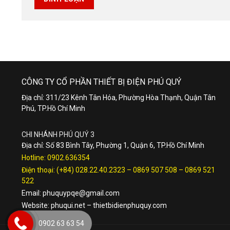
CÔNG TY CỔ PHẦN THIẾT BỊ ĐIỆN PHÚ QUÝ
Địa chỉ: 311/23 Kênh Tân Hóa, Phường Hòa Thạnh, Quận Tân
Phú, TP.Hồ Chí Minh
CHI NHÁNH PHÚ QUÝ 3
Địa chỉ: Số 83 Bình Tây, Phường 1, Quận 6, TP.Hồ Chí Minh
Hotline:
0902.636354
Điện thoại:
(+84) 028.22.40.2323
–
0869 507 508
–
0869 521
522
Email:
phuquypqe@gmail.com
Website:
phuqui.net
–
thietbidienphuquy.com
0902 63 63 54