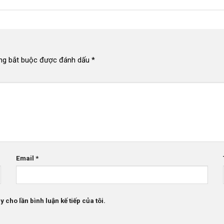
ng bắt buộc được đánh dấu
*
Email
*
 cho lần bình luận kế tiếp của tôi.