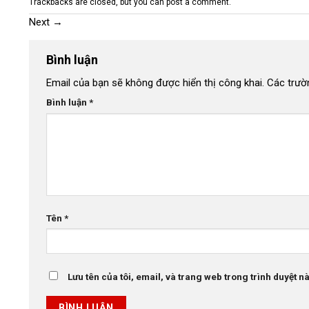
Trackbacks are closed, but you can
post a comment
.
Next
→
Bình luận
Email của bạn sẽ không được hiển thị công khai.
Các trườ
Bình luận
*
Tên
*
Lưu tên của tôi, email, và trang web trong trình duyệt này