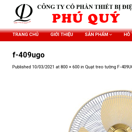
Skip
to
content
TRANG CHỦ
GIỚI THIỆU
SẢN PHẨM
HỖ
f-409ugo
Published
10/03/2021
at
800 × 600
in
Quạt treo tường F-409