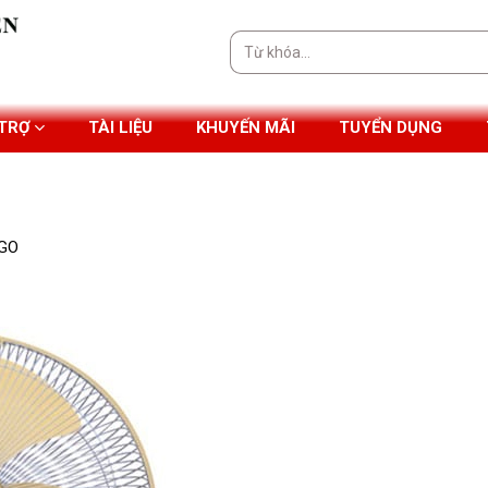
Tìm
kiếm:
 TRỢ
TÀI LIỆU
KHUYẾN MÃI
TUYỂN DỤNG
UGO