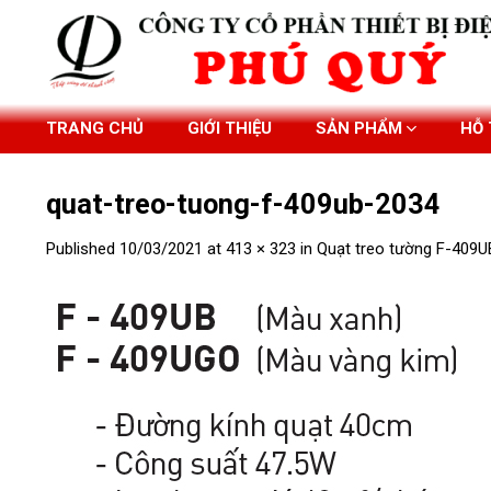
Skip
to
content
TRANG CHỦ
GIỚI THIỆU
SẢN PHẨM
HỖ
quat-treo-tuong-f-409ub-2034
Published
10/03/2021
at
413 × 323
in
Quạt treo tường F-409U