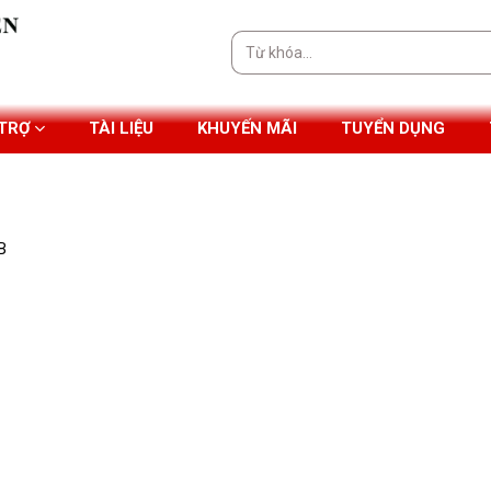
Tìm
kiếm:
 TRỢ
TÀI LIỆU
KHUYẾN MÃI
TUYỂN DỤNG
B