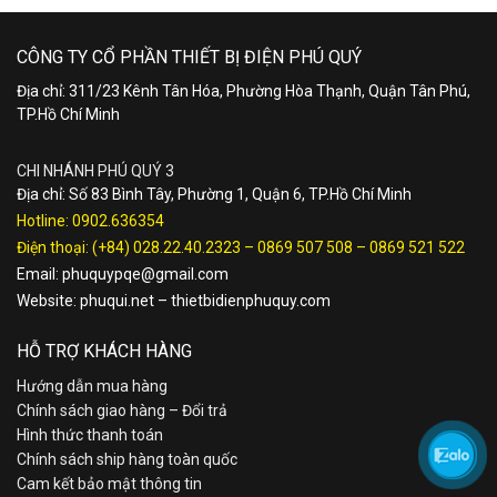
CÔNG TY CỔ PHẦN THIẾT BỊ ĐIỆN PHÚ QUÝ
Địa chỉ: 311/23 Kênh Tân Hóa, Phường Hòa Thạnh, Quận Tân Phú,
TP.Hồ Chí Minh
CHI NHÁNH PHÚ QUÝ 3
Địa chỉ: Số 83 Bình Tây, Phường 1, Quận 6, TP.Hồ Chí Minh
Hotline:
0902.636354
Điện thoại:
(+84) 028.22.40.2323
–
0869 507 508
–
0869 521 522
Email:
phuquypqe@gmail.com
Website:
phuqui.net
–
thietbidienphuquy.com
HỖ TRỢ KHÁCH HÀNG
Hướng dẫn mua hàng
Chính sách giao hàng – Đổi trả
Hình thức thanh toán
Chính sách ship hàng toàn quốc
Cam kết bảo mật thông tin