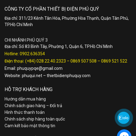
CÔNG TY CỔ PHẦN THIẾT BỊ ĐIỆN PHÚ QUÝ
Địa chỉ: 311/23 Kênh Tân Hóa, Phường Hòa Thạnh, Quận Tân Phú,
TP.Hồ Chí Minh
CHI NHÁNH PHÚ QUÝ 3
Địa chỉ: Số 83 Bình Tây, Phường 1, Quận 6, TP.Hồ Chí Minh
Hotline:
0902.636354
Điện thoại:
(+84) 028.22.40.2323
–
0869 507 508
–
0869 521 522
Email:
phuquypqe@gmail.com
Website:
phuqui.net
–
thietbidienphuquy.com
HỖ TRỢ KHÁCH HÀNG
Hướng dẫn mua hàng
Chính sách giao hàng – Đổi trả
Hình thức thanh toán
Chính sách ship hàng toàn quốc
Cam kết bảo mật thông tin