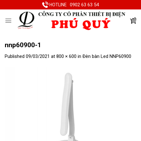
Skip
0902 63 63 54
HOTLINE
to
content
nnp60900-1
Published
09/03/2021
at
800 × 600
in
Đèn bàn Led NNP60900